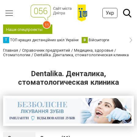
Укр
11
Наши спецпроекты
Т
ТОП кращих дистанційних шкіл України
В
Військторги
Главная
Справочник предприятий
Медицина, здоровье
Стоматологии
Dentalika. Денталика, стоматологическая клиника
Dentalika. Денталика,
стоматологическая клиника